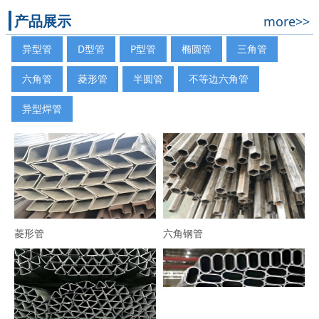
产品展示
more>>
异型管
D型管
P型管
椭圆管
三角管
六角管
菱形管
半圆管
不等边六角管
异型焊管
菱形管
六角钢管