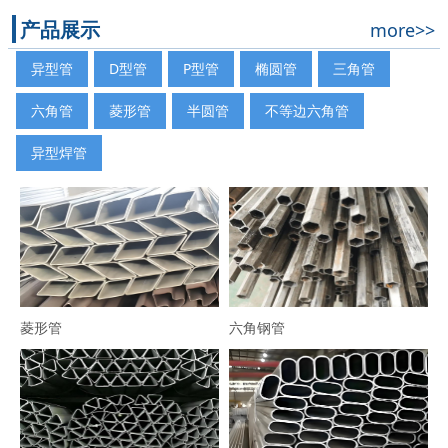
产品展示
more>>
异型管
D型管
P型管
椭圆管
三角管
六角管
菱形管
半圆管
不等边六角管
异型焊管
菱形管
六角钢管