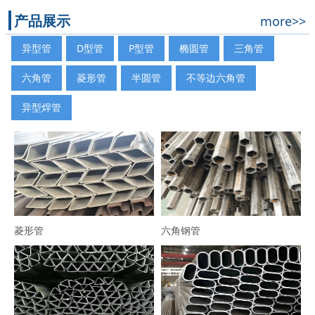
产品展示
more>>
异型管
D型管
P型管
椭圆管
三角管
六角管
菱形管
半圆管
不等边六角管
异型焊管
菱形管
六角钢管