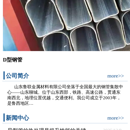
D型钢管
公司简介
more>>
山东鲁联金属材料有限公司坐落于全国最大的钢管集散中
心——山东聊城。位于山东西部，铁路、高速公路，贯通东
南西北，地理位置优越，交通便利。我公司成立于2003年，
是鲁西地区…
新闻中心
more>>