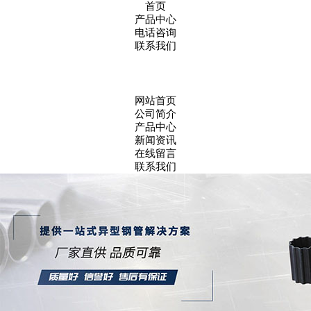
首页
产品中心
电话咨询
联系我们
网站首页
公司简介
产品中心
新闻资讯
在线留言
联系我们